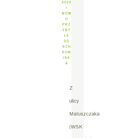
j
2026
NOW
29 LIPIEC 2026
O
NOWO PRZYBYŁE DO 
PRZ
YBY
ŁE
DO
SCH
RON
ISK
A
S
Z
u
c
ulicy
z
Matuszczaka
k
(WSK
a