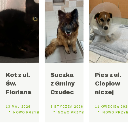
Kot z ul.
Suczka
Pies z ul.
Św.
z Gminy
Ciepłow
Floriana
Czudec
niczej
13 MAJ 2026
8 STYCZEŃ 2026
11 KWIECIEŃ 202
NOWO PRZYBYŁE DO SCHRONISKA
NOWO PRZYBYŁE DO SCHRONISKA
NOWO PRZYB