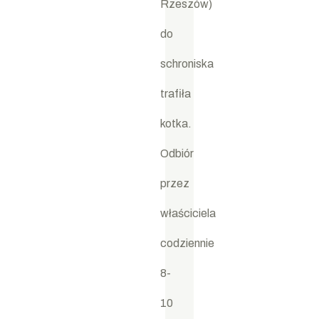
z
Rzeszów)
t
do
e
r
schroniska
e
trafiła
n
kotka.
u
G
Odbiór
m
przez
in
y
właściciela
G
codziennie
ło
8-
g
ó
10