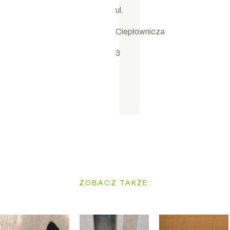
w
ul.
M
łp
Ciepłownicza
.
3
25 LIPIEC 2026
NOWO PRZYBYŁE DO 
ZOBACZ TAKŻE: