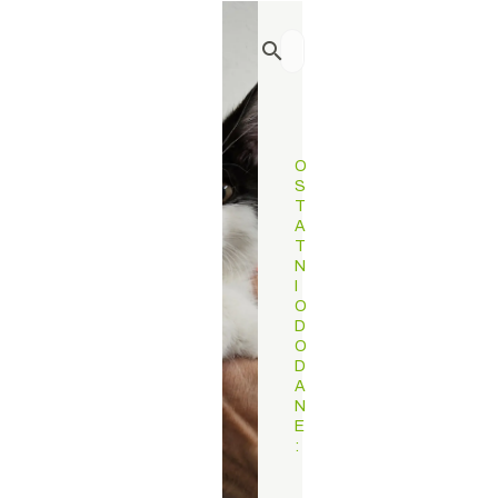
O
S
T
A
T
N
I
O
D
O
D
A
N
E
: