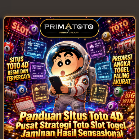
 harga akomodasi ini
2 dewasa � 0 anak � 1 kamar
Jumlah tamu
�
4