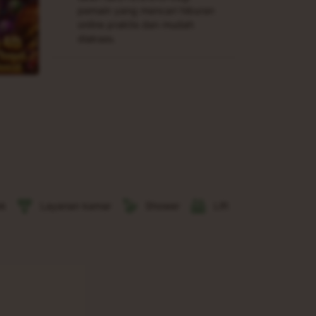
pemain yang mencari hiburan
online praktis dan mudah
diakses.
ok
Layanan kamar
Shower
Lift