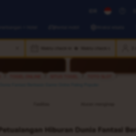
IDR
D
nerbangan + Hotel
Rental mobil
Atraksi wisata
Waktu check-in
�
Waktu check-out
2
O
/
TOGEL ONLINE
/
SITUS TOGEL
/
TOTO SLOT
/
unia Fantasi Berbasis Game Onlne Paling Populer
Fasilitas
Aturan menginap
etualangan Hiburan Dunia Fantasi Ber