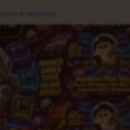
�
 Indonesia
Tampilkan peta