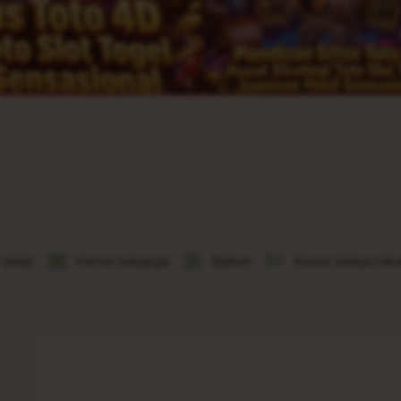
 datar
Kamar keluarga
Balkon
Kamar bebas rok